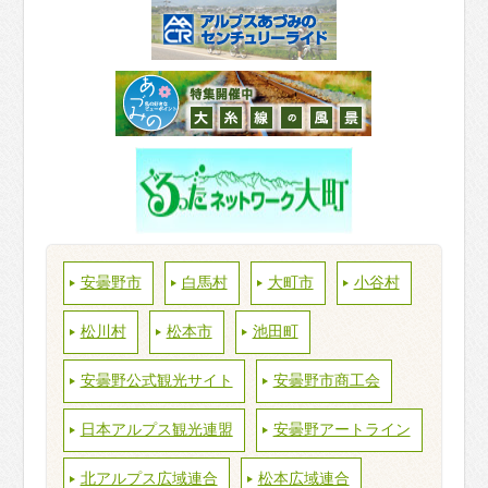
安曇野市
白馬村
大町市
小谷村
松川村
松本市
池田町
安曇野公式観光サイト
安曇野市商工会
日本アルプス観光連盟
安曇野アートライン
北アルプス広域連合
松本広域連合