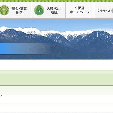
堀金・穂高地区
大町・松川地区
公園事務
ん。