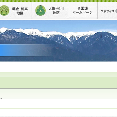
堀金・穂高地区
大町・松川地区
公園事務
ん。