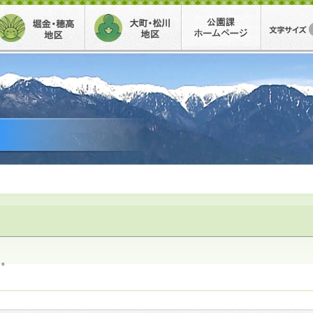
堀金・穂高地区
大町・松川地区
公園事務
ん。