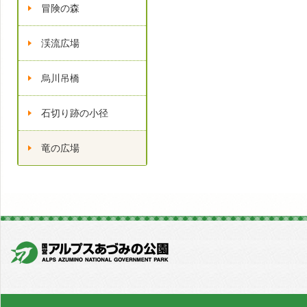
冒険の森
渓流広場
烏川吊橋
石切り跡の小径
竜の広場