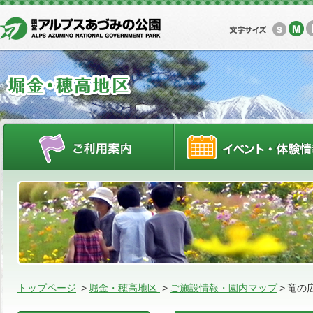
M
S
ご利用案内
トップページ
>
堀金・穂高地区
>
ご施設情報・園内マップ
>
竜の