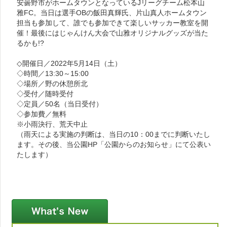
安曇野市がホームタウンとなっているJリーグチーム松本山
雅FC。当日は選手OBの飯田真輝氏、片山真人ホームタウン
担当も参加して、誰でも参加できて楽しいサッカー教室を開
催！最後にはじゃんけん大会で山雅オリジナルグッズが当た
るかも!?
◇開催日／2022年5月14日（土）
◇時間／13:30～15:00
◇場所／野の休憩所北
◇受付／随時受付
◇定員／50名（当日受付）
◇参加費／無料
※小雨決行、荒天中止
（雨天による実施の判断は、当日の10：00までに判断いたし
ます。その後、当公園HP「公園からのお知らせ」にて公表い
たします）
新着情報