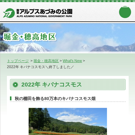
トップページ
>
堀金・穂高地区
>
What's New
>
2022年 キバナコスモス＼終了しました／
2022年 キバナコスモス
秋の棚田を飾る80万本のキバナコスモス畑