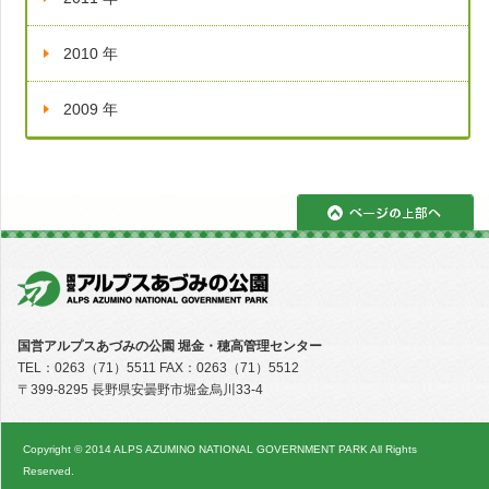
2010 年
2009 年
ペ
国営アルプスあづみの公園 堀金・穂高管理センター
TEL：0263（71）5511 FAX：0263（71）5512
〒399-8295 長野県安曇野市堀金烏川33-4
Copyright © 2014 ALPS AZUMINO NATIONAL GOVERNMENT PARK All Rights
Reserved.