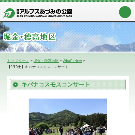
トップページ
>
堀金・穂高地区
>
What's New
>
【9/10土】キバナコスモスコンサート
キバナコスモスコンサート