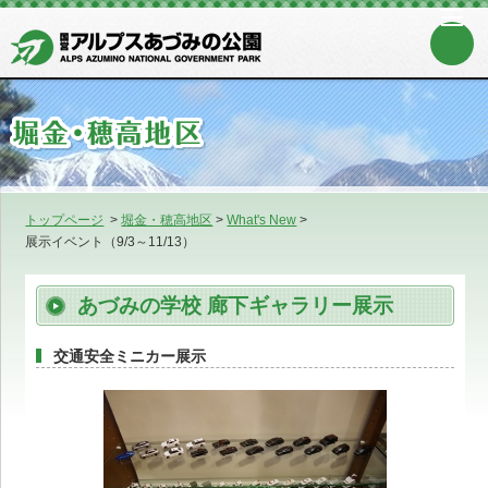
トップページ
>
堀金・穂高地区
>
What's New
>
展示イベント（9/3～11/13）
あづみの学校 廊下ギャラリー展示
交通安全ミニカー展示