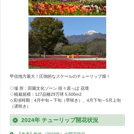
甲信地方最大！圧倒的なスケールのチューリップ畑！
◇場 所：田園文化ゾーン 段々原っぱ 花壇
◇植栽規模：127品種29万球 5,500m2
◇見頃時期：4月中旬～下旬（早咲き）、4月下旬～5月上旬
（遅咲き）
2024年 チューリップ開花状況