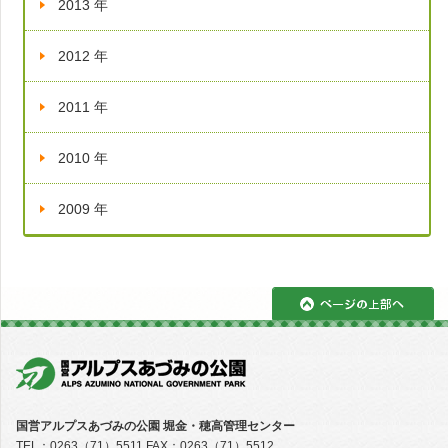
2013 年
2012 年
2011 年
2010 年
2009 年
ペ
国営アルプスあづみの公園 堀金・穂高管理センター
TEL：0263（71）5511 FAX：0263（71）5512