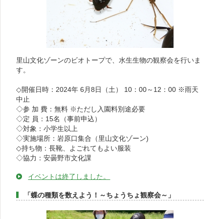
里山文化ゾーンのビオトープで、水生生物の観察会を行いま
す。
◇開催日時：2024年 6月8日（土） 10：00～12：00 ※雨天
中止
◇参 加 費：無料 ※ただし入園料別途必要
◇定 員：15名（事前申込）
◇対象：小学生以上
◇実施場所：岩原口集合（里山文化ゾーン)
◇持ち物：長靴、よごれてもよい服装
◇協力：安曇野市文化課
イベントは終了しました。
「蝶の種類を数えよう！～ちょうちょ観察会～」