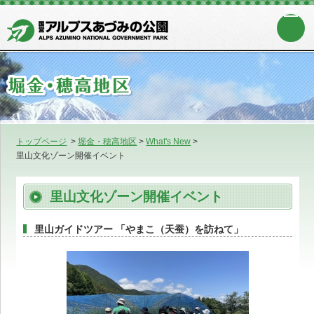
トップページ
>
堀金・穂高地区
>
What's New
>
里山文化ゾーン開催イベント
里山文化ゾーン開催イベント
里山ガイドツアー 「やまこ（天蚕）を訪ねて」