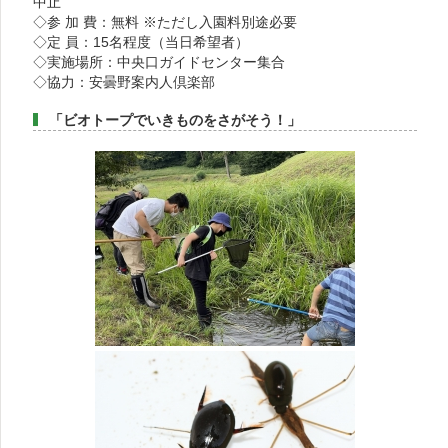
中止
◇参 加 費：無料 ※ただし入園料別途必要
◇定 員：15名程度（当日希望者）
◇実施場所：中央口ガイドセンター集合
◇協力：安曇野案内人倶楽部
「ビオトープでいきものをさがそう！」