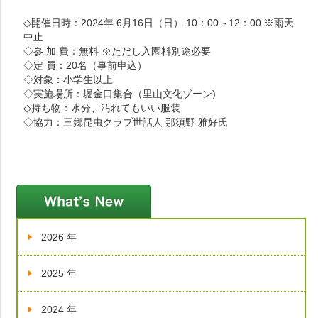
◇開催日時：2024年 6月16日（日） 10：00～12：00 ※雨天
中止
◇参 加 費：無料 ※ただし入園料別途必要
◇定 員：20名（事前申込）
◇対象：小学生以上
◇実施場所：堀金口集合（里山文化ゾーン)
◇持ち物：水分、汚れてもいい服装
◇協力：三郷昆虫クラブ世話人 那須野 雅好氏
新着情報
2026 年
2025 年
2024 年