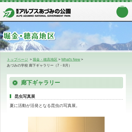
トップページ
>
堀金・穂高地区
>
What's New
>
あづみの学校 廊下ギャラリー（7・8月）
廊下ギャラリー
昆虫写真展
夏に活動が活発となる昆虫の写真展。