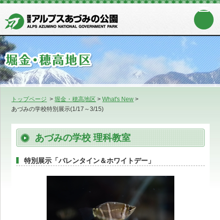
トップページ
>
堀金・穂高地区
>
What's New
>
あづみの学校特別展示(1/17～3/15)
あづみの学校 理科教室
特別展示「バレンタイン＆ホワイトデー」