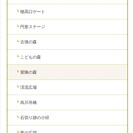
穂高口ゲート
円形ステージ
古墳の森
こどもの森
冒険の森
渓流広場
烏川吊橋
石切り跡の小径
竜の広場