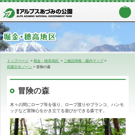
トップページ
>
堀金・穂高地区
>
ご施設情報・園内マップ
>
田園文化ゾーン
>
冒険の森
冒険の森
木々の間にロープ等を張り、ロープ渡りやブランコ、ハンモ
ックなど冒険心をかき立てる遊びができる森です。