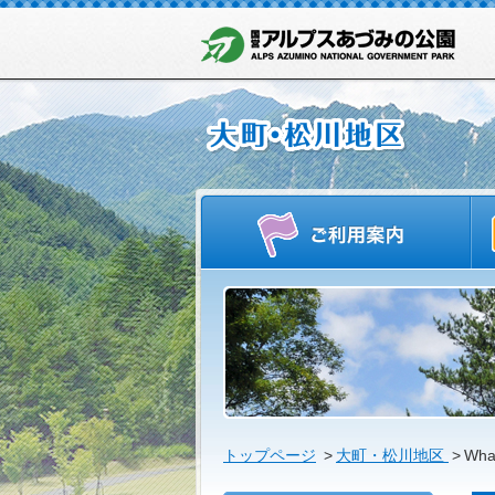
ご
トップページ
>
大町・松川地区
>
Wha