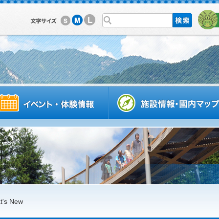
L
M
S
利用案内
イベントスケジュール
t's New