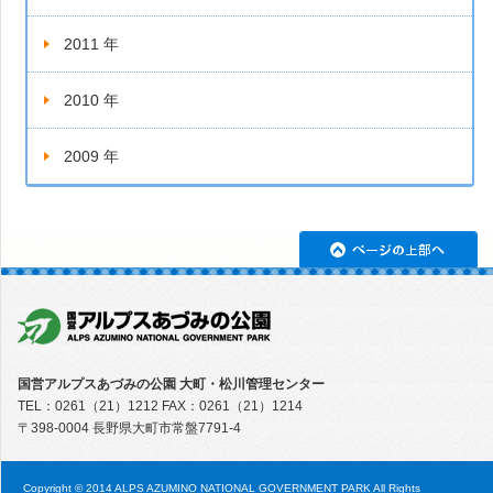
2011 年
2010 年
2009 年
ペ
国営アルプスあづみの公園 大町・松川管理センター
TEL：0261（21）1212 FAX：0261（21）1214
〒398-0004 長野県大町市常盤7791-4
Copyright © 2014 ALPS AZUMINO NATIONAL GOVERNMENT PARK All Rights