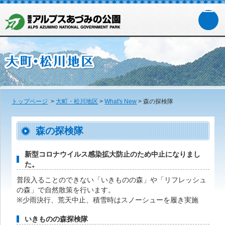
トップページ
>
大町・松川地区
>
What's New
>
森の探検隊
森の探検隊
新型コロナウイルス感染拡大防止のため中止になりまし
た。
普段入ることのできない「いきものの森」や「リフレッシュ
の森」で自然散策を行います。
※少雨決行、荒天中止、積雪時はスノーシューを履き実施
いきものの森探検隊