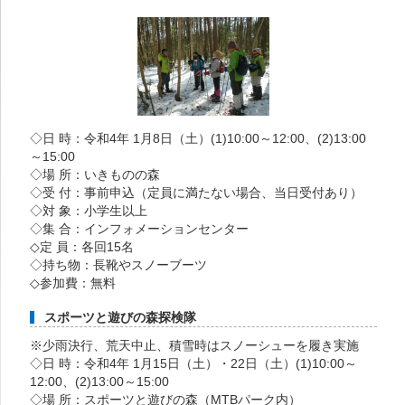
◇日 時：令和4年 1月8日（土）(1)10:00～12:00、(2)13:00
～15:00
◇場 所：いきものの森
◇受 付：事前申込（定員に満たない場合、当日受付あり）
◇対 象：小学生以上
◇集 合：インフォメーションセンター
◇定 員：各回15名
◇持ち物：長靴やスノーブーツ
◇参加費：無料
スポーツと遊びの森探検隊
※少雨決行、荒天中止、積雪時はスノーシューを履き実施
◇日 時：令和4年 1月15日（土）・22日（土）(1)10:00～
12:00、(2)13:00～15:00
◇場 所：スポーツと遊びの森（MTBパーク内）