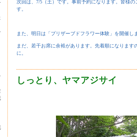
次回は、7/5（土）です。事前予約になります。皆様
ー
す。
た
ー
また、明日は「プリザーブドフラワー体験」を開催し
まだ、若干お席に余裕があります。先着順になります
に。
シ
しっとり、ヤマアジサイ
験
花
・
り
花