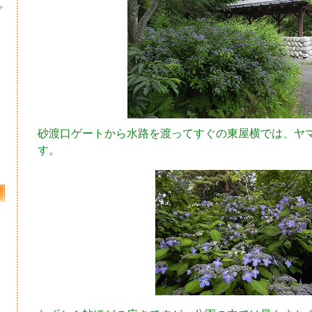
プ
砂渡口ゲートから水路を渡ってすぐの東屋横では、ヤ
す。