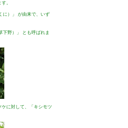
ます。
くに）」 が由来で、いず
草下野）」 とも呼ばれま
ツケに対して、「キシモツ