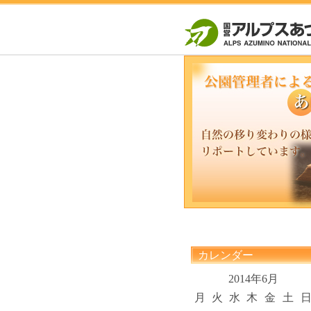
カレンダー
2014年6月
月
火
水
木
金
土