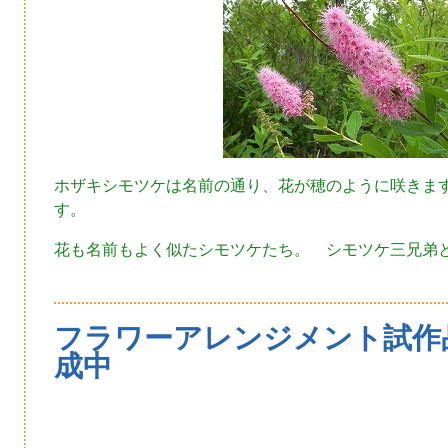
ホザキシモツケは名前の通り、花が穂のように咲きま
す。
花も名前もよく似たシモツケたち。 シモツケ三兄弟
フラワーアレンジメント試作
成中