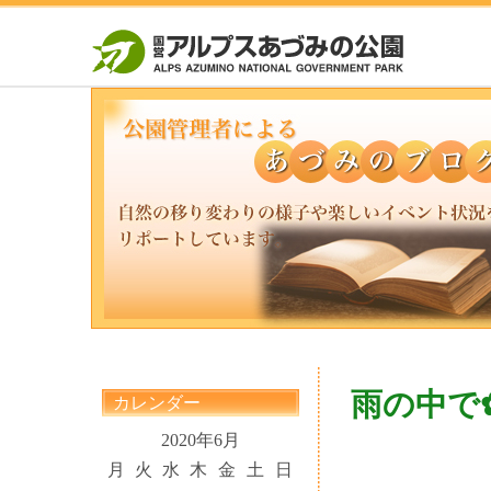
雨の中で
カレンダー
2020年6月
月
火
水
木
金
土
日