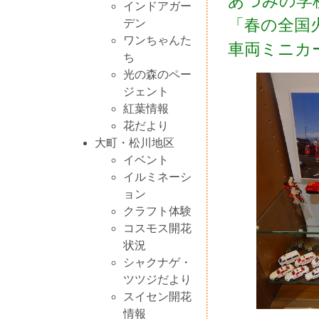
あづみの学
インドアガー
「春の全国
デン
ワンちゃんた
車両ミニカ
ち
光の森のペー
ジェント
紅葉情報
花だより
大町・松川地区
イベント
イルミネーシ
ョン
クラフト体験
コスモス開花
状況
シャクナゲ・
ツツジだより
スイセン開花
情報