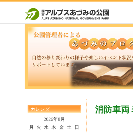
消防車両
カレンダー
2026年8月
月
火
水
木
金
土
日