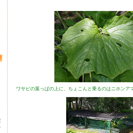
3
0
7
ワサビの葉っぱの上に、ちょこんと乗るのはニホンア
校
ー