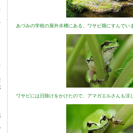
た
ー
あづみの学校の屋外水槽にある、ワサビ畑にすんでい
シ
験
花
ワサビには日除けをかけたので、アマガエルさんも涼
・
り
花
プ