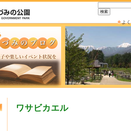
よく
ワサビカエル
日