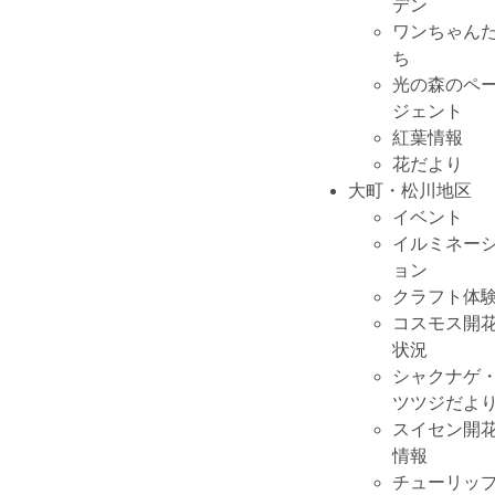
デン
ワンちゃん
ち
光の森のペ
ジェント
紅葉情報
花だより
大町・松川地区
イベント
イルミネー
ョン
クラフト体
コスモス開
状況
シャクナゲ
ツツジだよ
スイセン開
情報
チューリッ