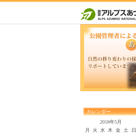
カレンダー
2018年5月
月
火
水
木
金
土