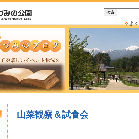
よく
山菜観察＆試食会
日