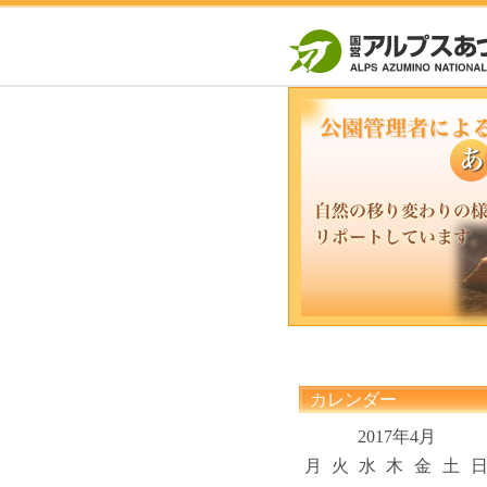
カレンダー
2017年4月
月
火
水
木
金
土