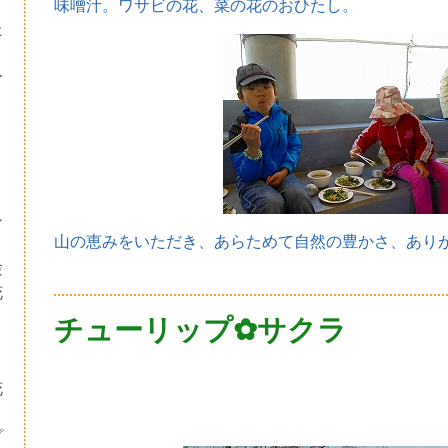
味噌汁。ワサビの花、菜の花のおひたし。
た
ー
シ
山の恵みをいただき、あらためて自然の豊かさ、ありがたさ
験
花
チューリップ✿サクラ
・
り
花
プ