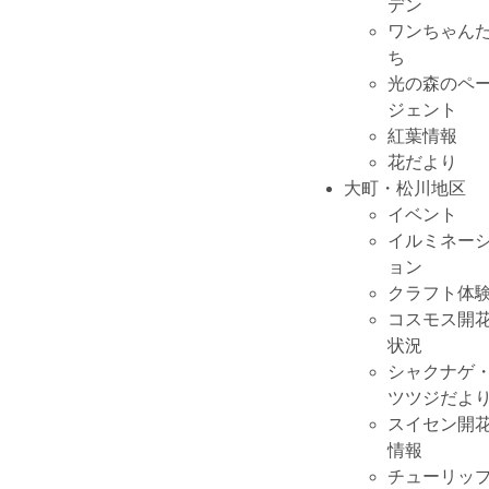
デン
ワンちゃん
ち
光の森のペ
ジェント
紅葉情報
花だより
大町・松川地区
イベント
イルミネー
ョン
クラフト体
コスモス開
状況
シャクナゲ
ツツジだよ
スイセン開
情報
チューリッ