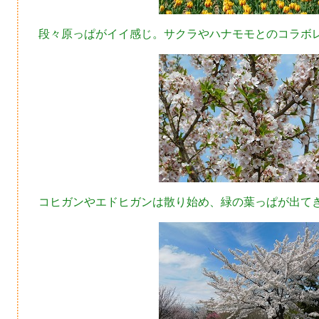
段々原っぱがイイ感じ。サクラやハナモモとのコラボ
コヒガンやエドヒガンは散り始め、緑の葉っぱが出て