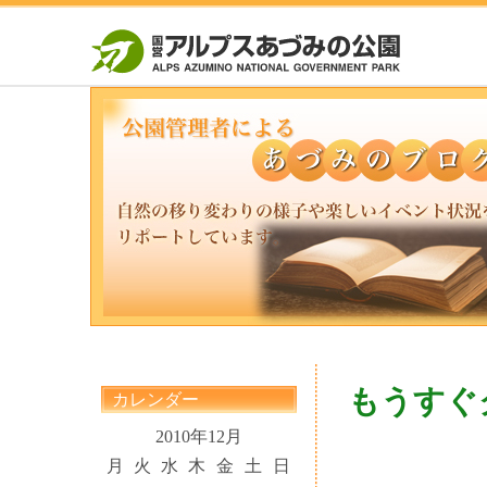
もうすぐ
カレンダー
2010年12月
月
火
水
木
金
土
日