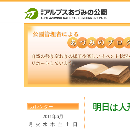
明日は人
カレンダー
2011年6月
月
火
水
木
金
土
日