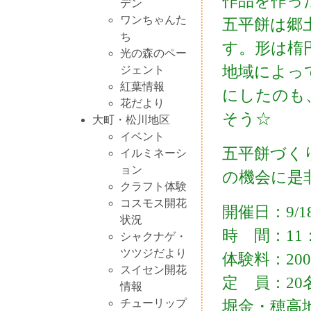
作品を作っ
デン
ワンちゃんた
五平餅は郷
ち
す。形は楕
光の森のペー
地域によっ
ジェント
紅葉情報
にしたのも
花だより
そう☆
大町・松川地区
イベント
五平餅づく
イルミネーシ
ョン
の機会に是
クラフト体験
コスモス開花
開催日：9/1
状況
時 間：11：
シャクナゲ・
ツツジだより
体験料：20
スイセン開花
定 員：20
情報
チューリップ
堀金・穂高地区