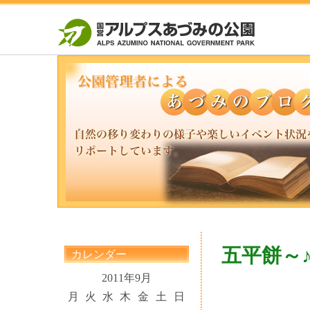
五平餅～
カレンダー
2011年9月
月
火
水
木
金
土
日