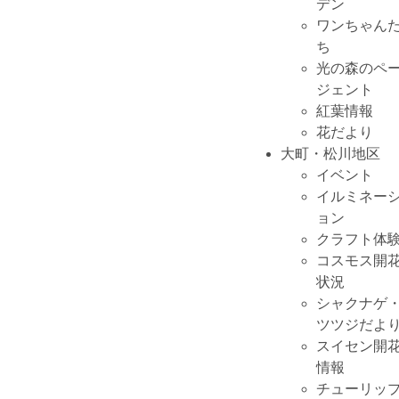
デン
ワンちゃん
ち
光の森のペ
ジェント
紅葉情報
花だより
大町・松川地区
イベント
イルミネー
ョン
クラフト体
コスモス開
状況
シャクナゲ
ツツジだよ
スイセン開
情報
チューリッ