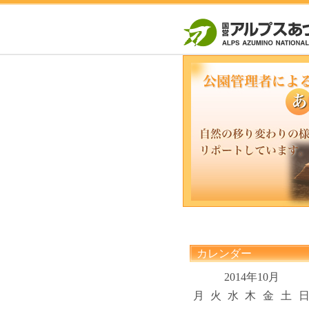
カレンダー
2014年10月
月
火
水
木
金
土