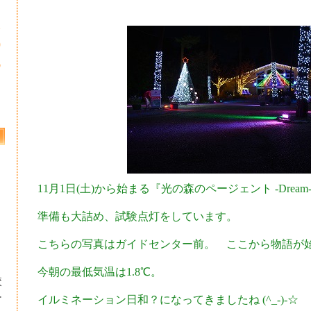
2
9
6
11月1日(土)から始まる『光の森のページェント ‐Dream‐
準備も大詰め、試験点灯をしています。
こちらの写真はガイドセンター前。 ここから物語が
今朝の最低気温は1.8℃。
校
ー
イルミネーション日和？になってきましたね (^_-)-☆