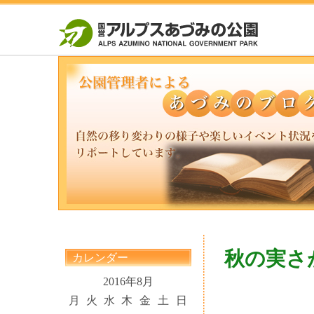
秋の実さ
カレンダー
2016年8月
月
火
水
木
金
土
日