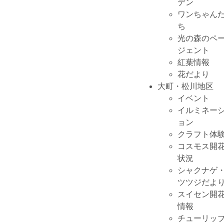
デン
ワンちゃん
ち
光の森のペ
ジェント
紅葉情報
花だより
大町・松川地区
イベント
イルミネー
ョン
クラフト体
コスモス開
状況
シャクナゲ
ツツジだよ
スイセン開
情報
チューリッ