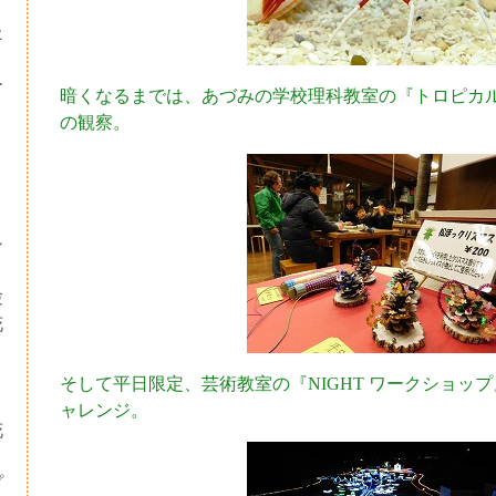
た
ー
暗くなるまでは、あづみの学校理科教室の『トロピカ
の観察。
シ
験
花
・
そして平日限定、芸術教室の『NIGHT ワークショッ
り
ャレンジ。
花
プ