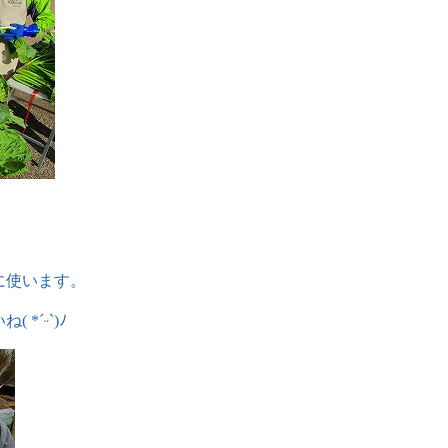
に使います。
ˊᵕˋ)ﾉ