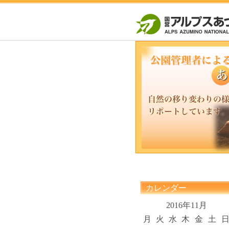
カレンダー
2016年11月
月
火
水
木
金
土