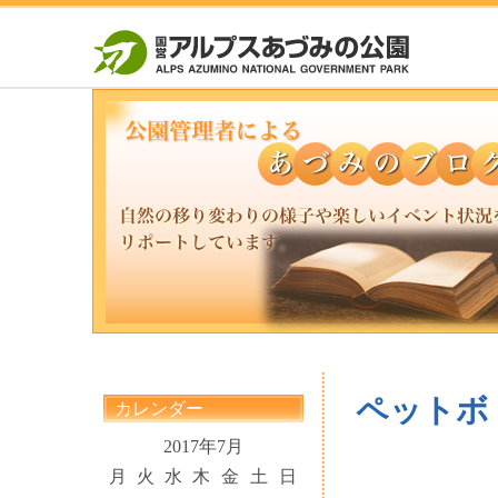
ペットボ
カレンダー
2017年7月
月
火
水
木
金
土
日