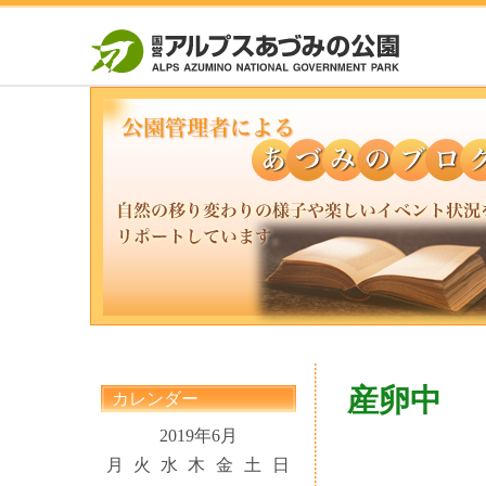
産卵中
カレンダー
2019年6月
月
火
水
木
金
土
日