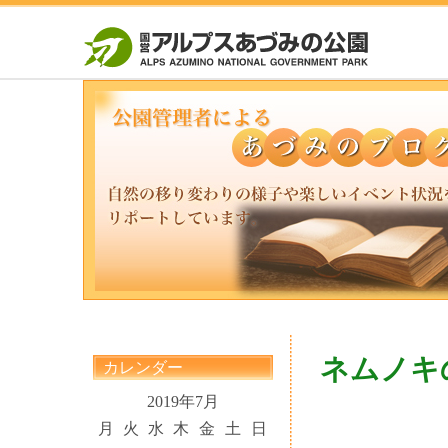
ネムノキ
カレンダー
2019年7月
月
火
水
木
金
土
日