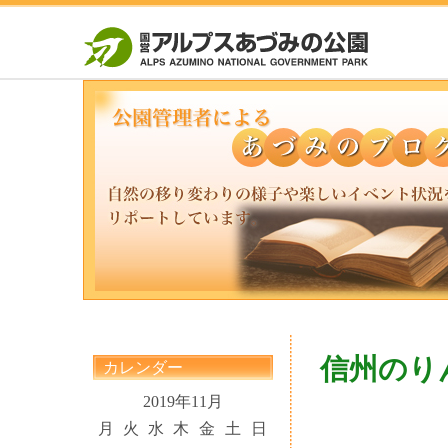
信州のり
カレンダー
2019年11月
月
火
水
木
金
土
日