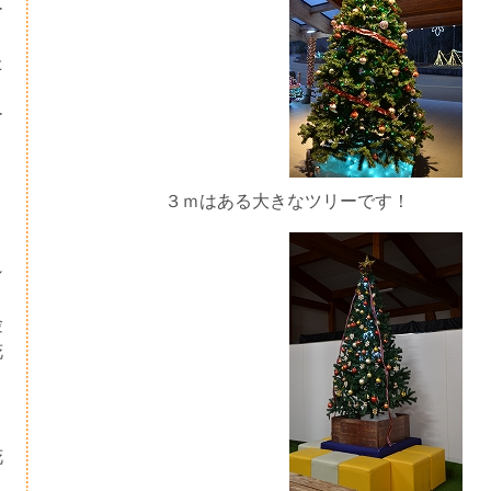
ー
た
ー
３ｍはある大きなツリーです！
シ
験
花
・
り
花