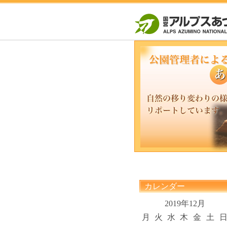
カレンダー
2019年12月
月
火
水
木
金
土