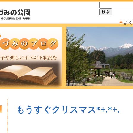
よく
もうすぐクリスマス*+.*+.
日