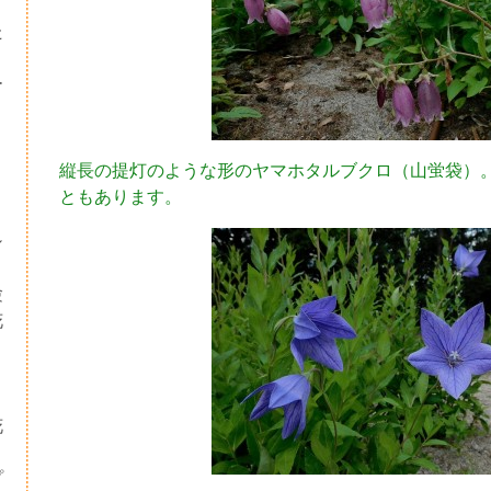
た
ー
縦長の提灯のような形のヤマホタルブクロ（山蛍袋）
ともあります。
シ
験
花
・
り
花
プ