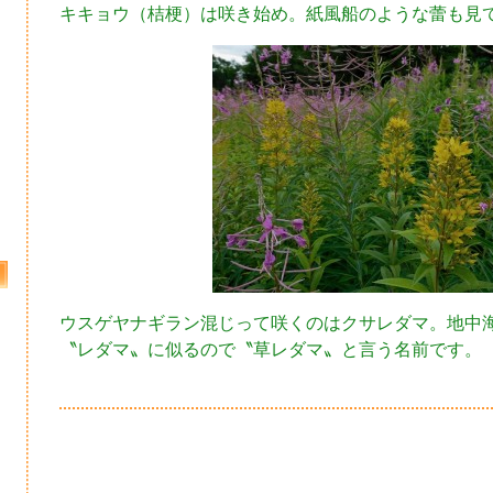
キキョウ（桔梗）は咲き始め。紙風船のような蕾も見
ウスゲヤナギラン混じって咲くのはクサレダマ。地中
〝レダマ〟に似るので〝草レダマ〟と言う名前です。