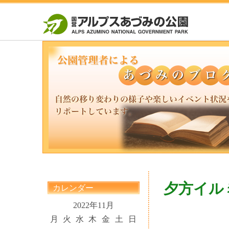
夕方イル
カレンダー
2022年11月
月
火
水
木
金
土
日