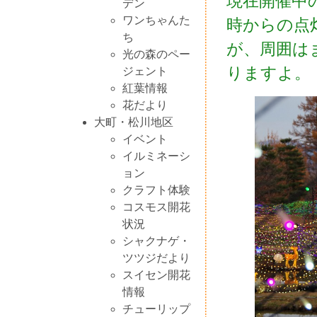
現在開催中の
デン
ワンちゃんた
時からの点
ち
が、周囲は
光の森のペー
りますよ。
ジェント
紅葉情報
花だより
大町・松川地区
イベント
イルミネーシ
ョン
クラフト体験
コスモス開花
状況
シャクナゲ・
ツツジだより
スイセン開花
情報
チューリップ