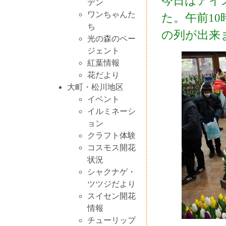
今日はアイ
デン
ワンちゃんた
た。午前1
ち
の列が出来
光の森のペー
ジェント
紅葉情報
花だより
大町・松川地区
イベント
イルミネーシ
ョン
クラフト体験
コスモス開花
状況
シャクナゲ・
ツツジだより
スイセン開花
情報
チューリップ