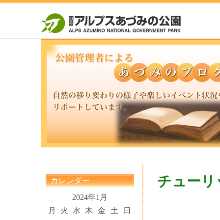
チューリ
カレンダー
2024年1月
月
火
水
木
金
土
日