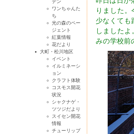
昨日は日が
デン
ワンちゃんた
りました。
ち
少なくても
光の森のペー
しましたよ
ジェント
紅葉情報
みの学校前
花だより
大町・松川地区
イベント
イルミネーシ
ョン
クラフト体験
コスモス開花
状況
シャクナゲ・
ツツジだより
スイセン開花
情報
チューリップ