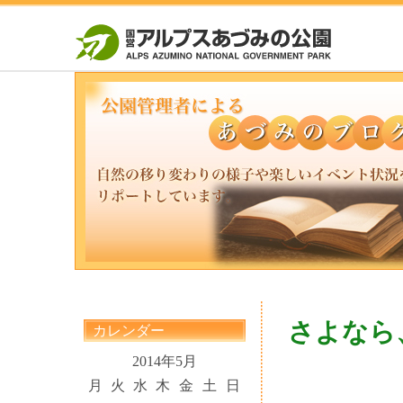
さよなら
カレンダー
2014年5月
月
火
水
木
金
土
日