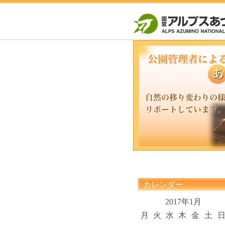
カレンダー
2017年1月
月
火
水
木
金
土