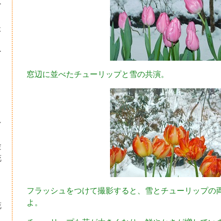
ー
た
ー
窓辺に並べたチューリップと雪の共演。
シ
験
花
・
フラッシュをつけて撮影すると、雪とチューリップの
り
よ。
花