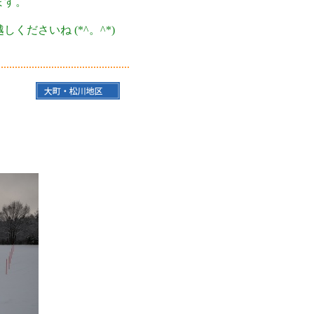
ます。
ださいね (*^。^*)