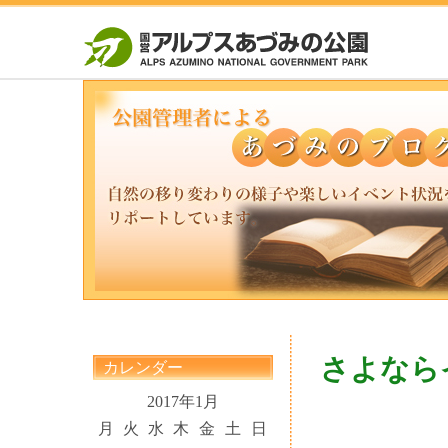
さよなら
カレンダー
2017年1月
月
火
水
木
金
土
日