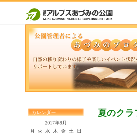
夏のクラ
カレンダー
2017年8月
月
火
水
木
金
土
日