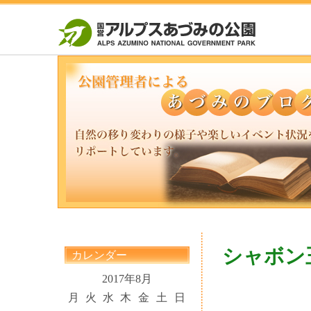
シャボン
カレンダー
2017年8月
月
火
水
木
金
土
日