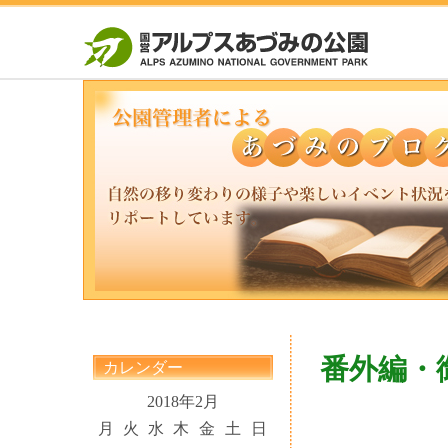
番外編・
カレンダー
2018年2月
月
火
水
木
金
土
日