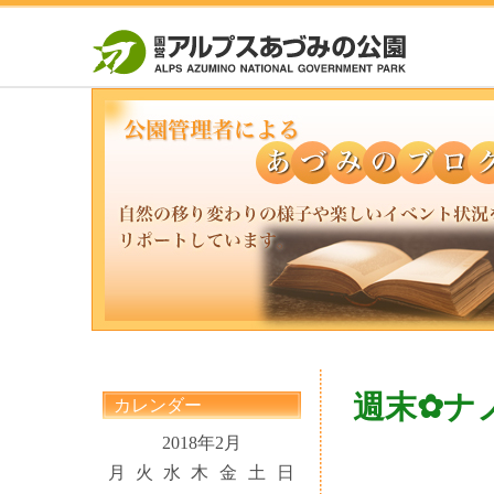
週末✿ナ
カレンダー
2018年2月
月
火
水
木
金
土
日