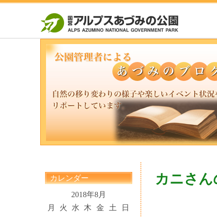
カニさん
カレンダー
2018年8月
月
火
水
木
金
土
日