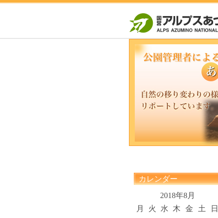
カレンダー
2018年8月
月
火
水
木
金
土