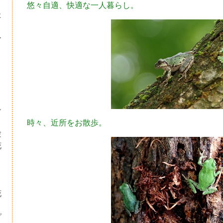
悠々自適、快適な一人暮らし。
た
ー
シ
時々、近所をお散歩。
験
花
・
り
花
プ