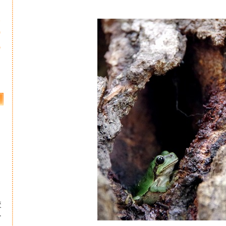
2
9
6
校
ー