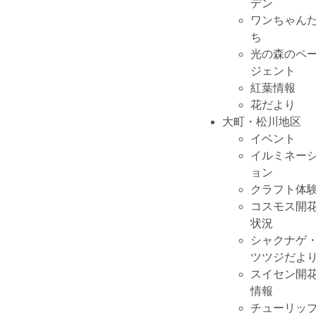
デン
ワンちゃん
ち
光の森のペ
ジェント
紅葉情報
花だより
大町・松川地区
イベント
イルミネー
ョン
クラフト体
コスモス開
状況
シャクナゲ
ツツジだよ
スイセン開
情報
チューリッ