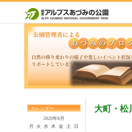
大町・松
カレンダー
2020年8月
月
火
水
木
金
土
日