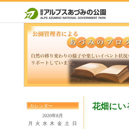
花畑にい
カレンダー
2020年8月
月
火
水
木
金
土
日