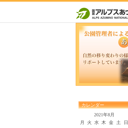
カレンダー
2021年8月
月
火
水
木
金
土