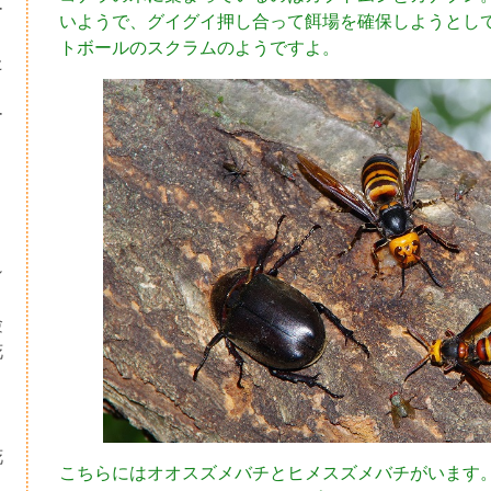
ー
いようで、グイグイ押し合って餌場を確保しようとし
トボールのスクラムのようですよ。
た
ー
シ
験
花
・
り
花
こちらにはオオスズメバチとヒメスズメバチがいます