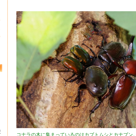
5
2
9
校
コナラの木に集まっているのはカブトムシとカナブン