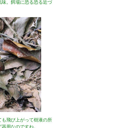
気味。餌場に恐る恐る近づ
ても飛び上がって樹液の所
ず器用なのですね。