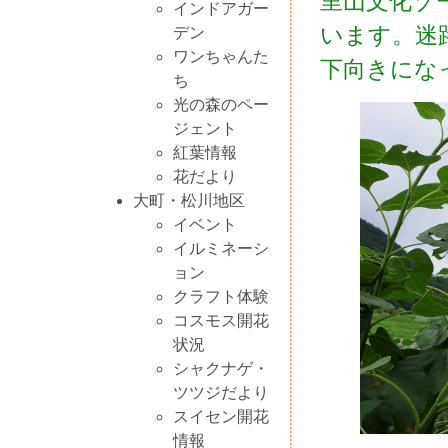
里山文化ゾ
インドアガー
います。迷
デン
ワンちゃんた
下向きにな
ち
光の森のペー
ジェント
紅葉情報
花だより
大町・松川地区
イベント
イルミネーシ
ョン
クラフト体験
コスモス開花
状況
シャクナゲ・
ツツジだより
スイセン開花
情報