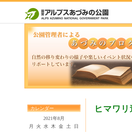
ヒマワリ
カレンダー
2021年8月
月
火
水
木
金
土
日