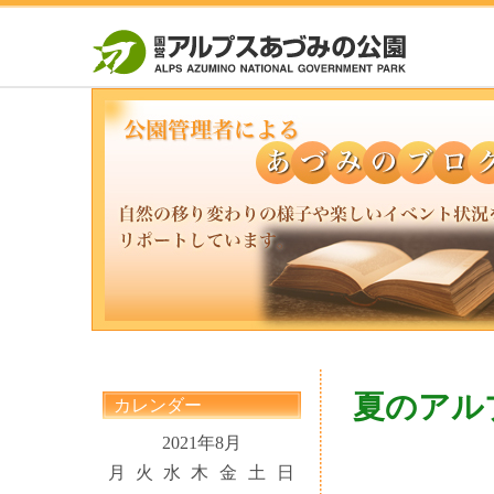
夏のアル
カレンダー
2021年8月
月
火
水
木
金
土
日