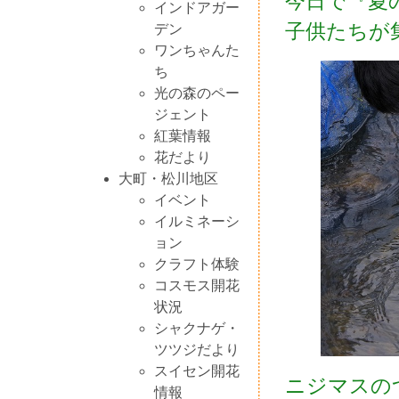
今日で『夏
インドアガー
子供たちが
デン
ワンちゃんた
ち
光の森のペー
ジェント
紅葉情報
花だより
大町・松川地区
イベント
イルミネーシ
ョン
クラフト体験
コスモス開花
状況
シャクナゲ・
ツツジだより
スイセン開花
ニジマスの
情報